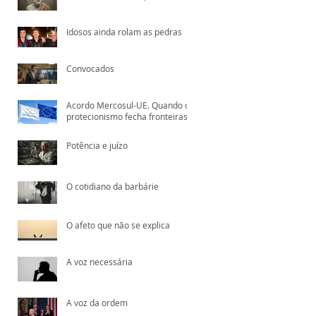
Idosos ainda rolam as pedras
Convocados
Acordo Mercosul-UE. Quando o
protecionismo fecha fronteiras,
quem paga é o consumidor
Potência e juízo
O cotidiano da barbárie
O afeto que não se explica
A voz necessária
A voz da ordem