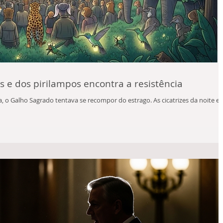
 e dos pirilampos encontra a resistência
ta, o Galho Sagrado tentava se recompor do estrago. As cicatrizes da noite e