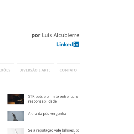
por
Luis Alcubierre
EXÕES
DIVERSÃO E ARTE
CONTATO
STF, bets e o limite entre lucro e
responsabilidade
A era da pós-vergonha
Se a reputação vale bilhões, por