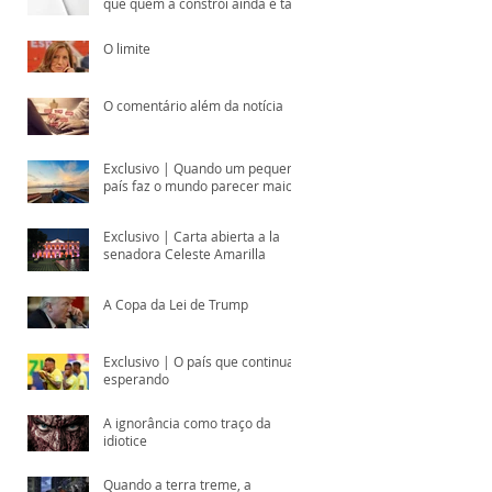
que quem a constrói ainda é tão
subestimado?
O limite
O comentário além da notícia
Exclusivo | Quando um pequeno
país faz o mundo parecer maior
Exclusivo | Carta abierta a la
senadora Celeste Amarilla
A Copa da Lei de Trump
Exclusivo | O país que continua
esperando
A ignorância como traço da
 de
idiotice
Quando a terra treme, a