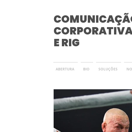
COMUNICAÇÃ
CORPORATIV
E RIG
ABERTURA
BIO
SOLUÇÕES
NO