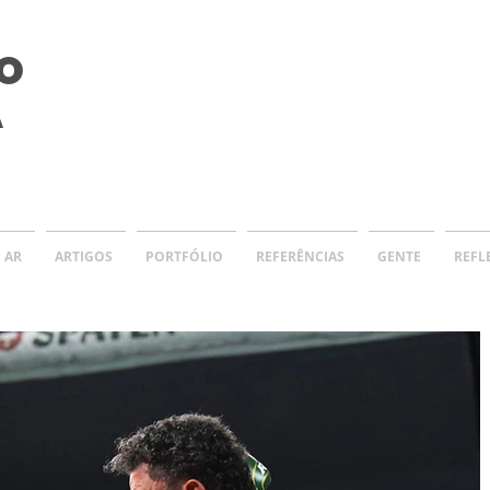
O
A
 AR
ARTIGOS
PORTFÓLIO
REFERÊNCIAS
GENTE
REFL