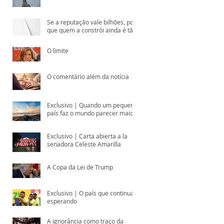
Se a reputação vale bilhões, por
que quem a constrói ainda é tão
subestimado?
O limite
O comentário além da notícia
Exclusivo | Quando um pequeno
país faz o mundo parecer maior
Exclusivo | Carta abierta a la
senadora Celeste Amarilla
A Copa da Lei de Trump
Exclusivo | O país que continua
esperando
de
A ignorância como traço da