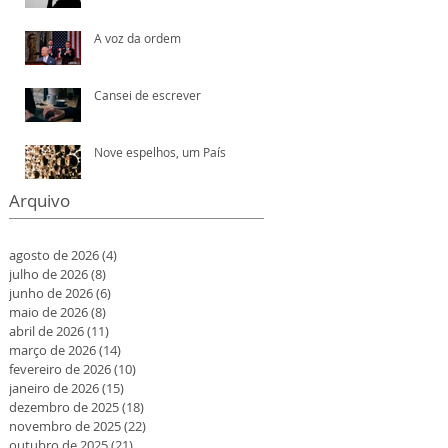
A voz da ordem
Cansei de escrever
Nove espelhos, um País
Arquivo
agosto de 2026
(4)
4 posts
julho de 2026
(8)
8 posts
junho de 2026
(6)
6 posts
maio de 2026
(8)
8 posts
abril de 2026
(11)
11 posts
março de 2026
(14)
14 posts
fevereiro de 2026
(10)
10 posts
janeiro de 2026
(15)
15 posts
dezembro de 2025
(18)
18 posts
novembro de 2025
(22)
22 posts
outubro de 2025
(21)
21 posts