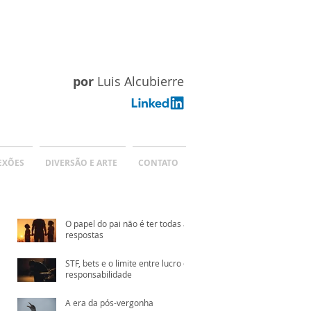
por
Luis Alcubierre
EXÕES
DIVERSÃO E ARTE
CONTATO
O papel do pai não é ter todas as
respostas
STF, bets e o limite entre lucro e
responsabilidade
A era da pós-vergonha