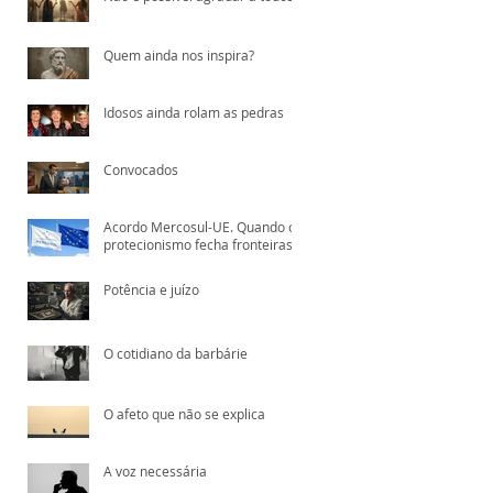
Quem ainda nos inspira?
Idosos ainda rolam as pedras
Convocados
Acordo Mercosul-UE. Quando o
protecionismo fecha fronteiras,
quem paga é o consumidor
Potência e juízo
O cotidiano da barbárie
O afeto que não se explica
A voz necessária