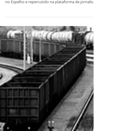
Nove espelhos, um País
Há diagnósticos que descrevem e outros expõem. O
retrato recente do Brasil, consolidado no livro O Brasil
no Espelho e repercutido na plataforma de jornalismo
Meio, nasce de uma das mais amplas pesquisas já
realizadas no país sobre valores. Liderado por Felipe
Nunes, fundador da Quaest Pesquisa, o estudo ouviu
mais de dez mil brasileiros em entrevistas profundas.
Não se trata de opinião superficial, mas de uma
imersão no que as pessoas pensam, sentem e
temem. O que emerge des