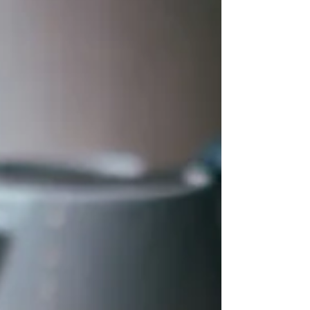
convertidos em entretenimento, surgiu uma voz
serena, ancorada na história e no senso institucional.
Ao ouvi-la, muitos recordaram um tempo em que a
palavra pública ainda buscava el