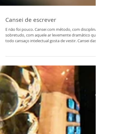
Cansei de escrever
E não foi pouco. Cansei com método, com disciplina e,
sobretudo, com aquele ar levemente dramático que
todo cansaço intelectual gosta de vestir. Cansei das
teclas repetidas, das ideias que parecem inéditas até
que alguém as publique cinco minutos antes. Cansei
do café que esfria enquanto a frase não fecha e,
principalmente, cansei da obrigação de ter opinião
sobre tudo. Há dias em que a melhor contribuição ao
debate público é um elegante silêncio. E eu, que
sempre tive apreço