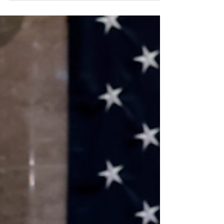
merecesse imediata tradução em palavras. Mas a
maturidade ensina outra lição, menos impulsiva e
mais sofisticada: na hora de falar, nem sempre deve
ser expresso o que se sente, mas o que precisa ser
dito. Essa diferença, aparentemente simples, separa o
impulso da responsabilidade. Sentir é legítimo. Todos
sentimos irritação, vaidade ferida, ciúme, medo,
desejo de revanche, necessi