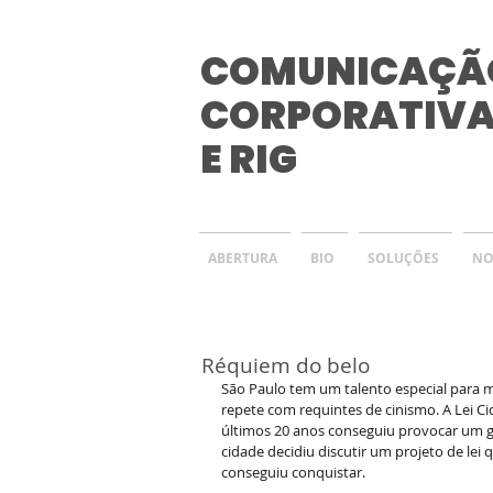
COMUNICAÇÃ
CORPORATIV
E RIG
ABERTURA
BIO
SOLUÇÕES
NO
Réquiem do belo
São Paulo tem um talento especial para ma
repete com requintes de cinismo. A Lei Ci
últimos 20 anos conseguiu provocar um g
cidade decidiu discutir um projeto de lei 
conseguiu conquistar. 