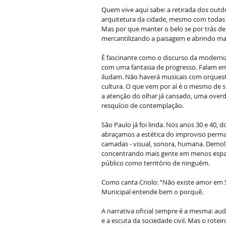
Quem vive aqui sabe: a retirada dos outdo
arquitetura da cidade, mesmo com todas a
Mas por que manter o belo se por trás de
mercantilizando a paisagem e abrindo ma
É fascinante como o discurso da moderniz
com uma fantasia de progresso. Falam e
iludam. Não haverá musicais com orquest
cultura. O que vem por aí é o mesmo de 
a atenção do olhar já cansado, uma overd
resquício de contemplação.
São Paulo já foi linda. Nos anos 30 e 40
abraçamos a estética do improviso perma
camadas - visual, sonora, humana. Demolim
concentrando mais gente em menos espaç
público como território de ninguém. 
Como canta Criolo: “Não existe amor em 
Municipal entende bem o porquê.
A narrativa oficial sempre é a mesma: aud
e a escuta da sociedade civil. Mas o roteiro