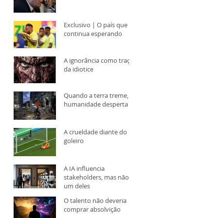
Exclusivo | O país que
continua esperando
A ignorância como traço
da idiotice
Quando a terra treme, a
humanidade desperta
A crueldade diante do
goleiro
A IA influencia
stakeholders, mas não é
um deles
O talento não deveria
comprar absolvição