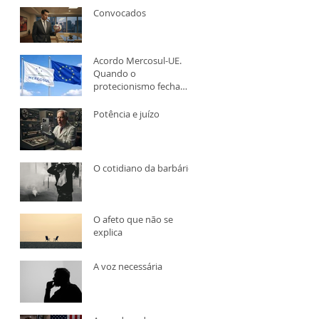
Convocados
Acordo Mercosul-UE.
Quando o
protecionismo fecha
fronteiras, quem paga é
o consumidor
Potência e juízo
O cotidiano da barbárie
O afeto que não se
explica
A voz necessária