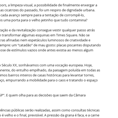
ors, a limpeza visual, a possibilidade de finalmente enxergar a 
s cicatrizes do passado, foi um respiro de dignidade urbana. 
 cada avanço sempre paira a tentação de corrompê-lo, 
is uma porta para o velho jeitinho que tudo contamina? 
ação e da revitalização consegue vestir qualquer passo atrás 
m transformar algumas esquinas em Times Square. Não se 
ras afinadas nem espetáculos luminosos de criatividade e 
sempre: um “catadão” de mau gosto: placas piscantes disputando 
ose de estímulos vazios onde antes existia ao menos algum 
, do Século XX, sonhávamos com uma vocação europeia. Hoje, 
nente, do entulho empilhado, da paisagem poluída em todas as 
os bairros inteiros de casas históricas para levantar torres, 
o, empurrando a mobilidade para o caos e tratando o espaço 
SP”. E quem olha para as decisões que saem da Câmara 
iências públicas serão realizadas, assim como consultas técnicas 
 é velho e o final, previsível. A pressão da grana é faca, e a carne 