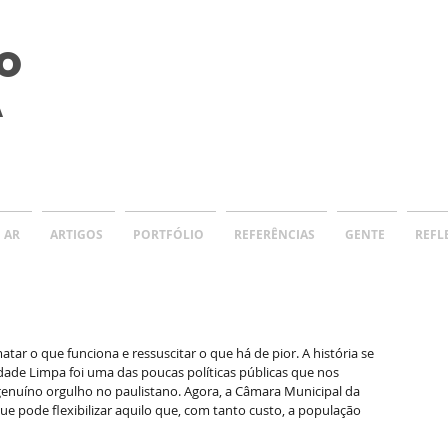
O
A
 AR
ARTIGOS
PORTFÓLIO
REFERÊNCIAS
GENTE
REFL
tar o que funciona e ressuscitar o que há de pior. A história se 
dade Limpa foi uma das poucas políticas públicas que nos 
enuíno orgulho no paulistano. Agora, a Câmara Municipal da 
que pode flexibilizar aquilo que, com tanto custo, a população 