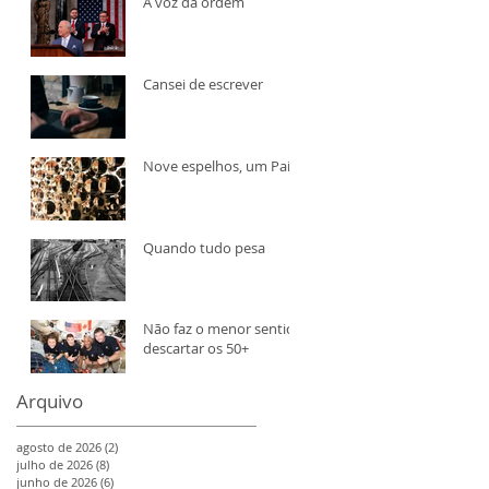
A voz da ordem
Cansei de escrever
Nove espelhos, um País
Quando tudo pesa
Não faz o menor sentido
descartar os 50+
Arquivo
agosto de 2026
(2)
2 posts
julho de 2026
(8)
8 posts
junho de 2026
(6)
6 posts