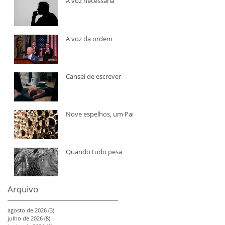
A voz necessária
A voz da ordem
Cansei de escrever
Nove espelhos, um País
Quando tudo pesa
Arquivo
agosto de 2026
(3)
3 posts
julho de 2026
(8)
8 posts