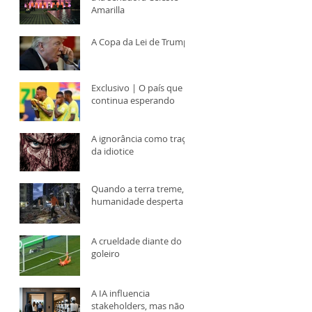
Amarilla
A Copa da Lei de Trump
Exclusivo | O país que
continua esperando
A ignorância como traço
da idiotice
Quando a terra treme, a
humanidade desperta
A crueldade diante do
goleiro
A IA influencia
stakeholders, mas não é