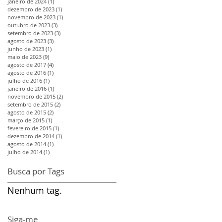
janeiro de 2024
(1)
1 post
dezembro de 2023
(1)
1 post
novembro de 2023
(1)
1 post
outubro de 2023
(3)
3 posts
setembro de 2023
(3)
3 posts
agosto de 2023
(3)
3 posts
junho de 2023
(1)
1 post
maio de 2023
(9)
9 posts
agosto de 2017
(4)
4 posts
agosto de 2016
(1)
1 post
julho de 2016
(1)
1 post
janeiro de 2016
(1)
1 post
novembro de 2015
(2)
2 posts
setembro de 2015
(2)
2 posts
agosto de 2015
(2)
2 posts
março de 2015
(1)
1 post
fevereiro de 2015
(1)
1 post
dezembro de 2014
(1)
1 post
agosto de 2014
(1)
1 post
julho de 2014
(1)
1 post
Busca por Tags
Nenhum tag.
Siga-me