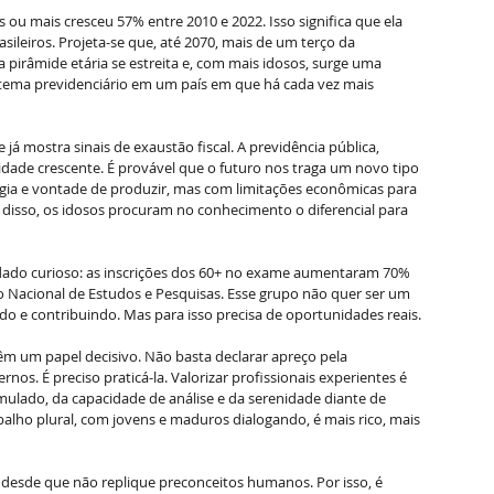
ou mais cresceu 57% entre 2010 e 2022. Isso significa que ela 
ileiros. Projeta-se que, até 2070, mais de um terço da 
 pirâmide etária se estreita e, com mais idosos, surge uma 
stema previdenciário em um país em que há cada vez mais 
já mostra sinais de exaustão fiscal. A previdência pública, 
idade crescente. É provável que o futuro nos traga um novo tipo 
gia e vontade de produzir, mas com limitações econômicas para 
 disso, os idosos procuram no conhecimento o diferencial para 
ado curioso: as inscrições dos 60+ no exame aumentaram 70% 
to Nacional de Estudos e Pesquisas. Esse grupo não quer ser um 
do e contribuindo. Mas para isso precisa de oportunidades reais.
m um papel decisivo. Não basta declarar apreço pela 
nos. É preciso praticá-la. Valorizar profissionais experientes é 
lado, da capacidade de análise e da serenidade diante de 
lho plural, com jovens e maduros dialogando, é mais rico, mais 
 desde que não replique preconceitos humanos. Por isso, é 