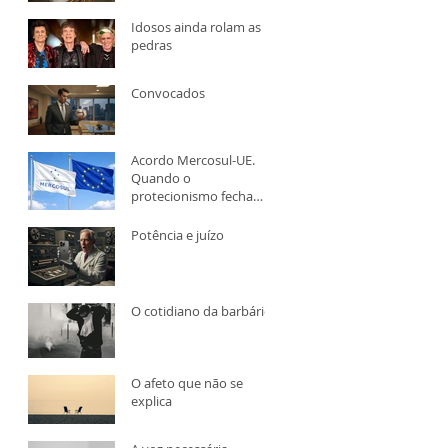
Idosos ainda rolam as
pedras
Convocados
Acordo Mercosul-UE.
Quando o
protecionismo fecha
fronteiras, quem paga é
o consumidor
Potência e juízo
O cotidiano da barbárie
O afeto que não se
explica