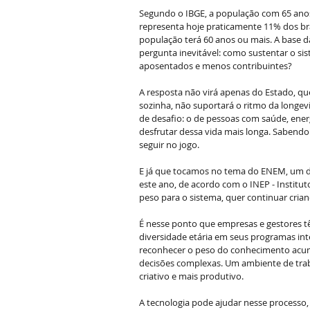
Segundo o IBGE, a população com 65 anos 
representa hoje praticamente 11% dos bras
população terá 60 anos ou mais. A base da
pergunta inevitável: como sustentar o si
aposentados e menos contribuintes?
A resposta não virá apenas do Estado, que 
sozinha, não suportará o ritmo da longev
de desafio: o de pessoas com saúde, ener
desfrutar dessa vida mais longa. Sabendo
seguir no jogo. 
E já que tocamos no tema do ENEM, um d
este ano, de acordo com o INEP - Institu
peso para o sistema, quer continuar crian
É nesse ponto que empresas e gestores tê
diversidade etária em seus programas inter
reconhecer o peso do conhecimento acumu
decisões complexas. Um ambiente de traba
criativo e mais produtivo. 
A tecnologia pode ajudar nesse processo,