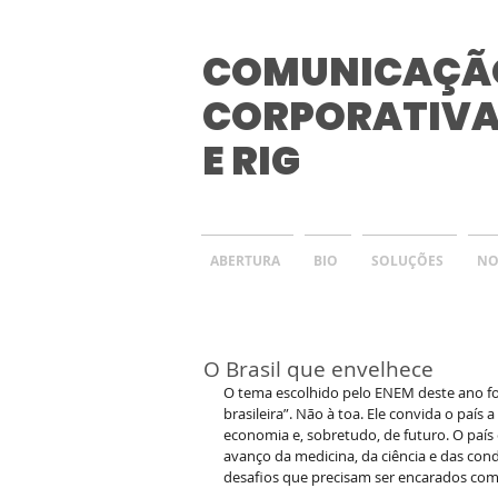
COMUNICAÇÃ
CORPORATIV
E RIG
ABERTURA
BIO
SOLUÇÕES
NO
O Brasil que envelhece
O tema escolhido pelo ENEM deste ano fo
brasileira”. Não à toa. Ele convida o país a
economia e, sobretudo, de futuro. O país 
avanço da medicina, da ciência e das con
desafios que precisam ser encarados co