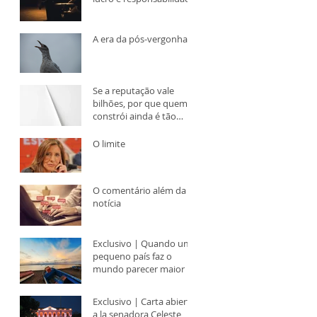
A era da pós-vergonha
Se a reputação vale
bilhões, por que quem a
constrói ainda é tão
subestimado?
O limite
O comentário além da
notícia
Exclusivo | Quando um
pequeno país faz o
mundo parecer maior
Exclusivo | Carta abierta
a la senadora Celeste