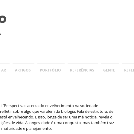
O
A
 AR
ARTIGOS
PORTFÓLIO
REFERÊNCIAS
GENTE
REFL
i “Perspectivas acerca do envelhecimento na sociedade 
 refletir sobre algo que vai além da biologia. Fala de estrutura, de 
está envelhecendo. E isso, longe de ser uma má notícia, revela o 
dições de vida. A longevidade é uma conquista, mas também traz 
m maturidade e planejamento.