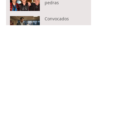
pedras
Convocados
Acordo Mercosul-UE.
Quando o protecionismo
fecha fronteiras, quem
paga é o consumidor
Potência e juízo
O cotidiano da barbárie
O afeto que não se
explica