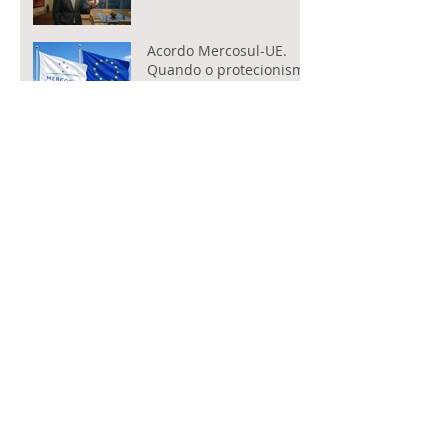
Acordo Mercosul-UE.
Quando o protecionismo
fecha fronteiras, quem
paga é o consumidor
Potência e juízo
O cotidiano da barbárie
O afeto que não se
explica
A voz necessária