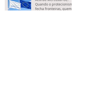
Quando o protecionismo
fecha fronteiras, quem
paga é o consumidor
Potência e juízo
O cotidiano da barbárie
O afeto que não se
explica
A voz necessária
A voz da ordem