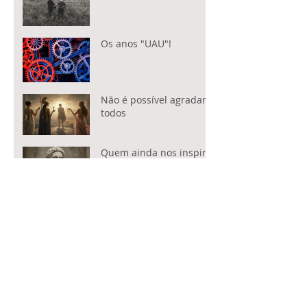
Os anos "UAU"!
Não é possível agradar a
todos
Quem ainda nos inspira?
Idosos ainda rolam as
pedras
Convocados
Acordo Mercosul-UE.