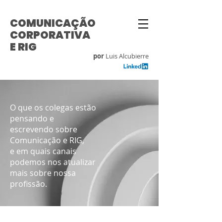
COMUNICAÇÃO
CORPORATIVA
E RIG
por
Luis Alcubierre
O que os colegas estão
pensando e
escrevendo sobre
Comunicação e RIG,
e em quais canais
podemos nos atualizar
mais sobre nossa
profissão.