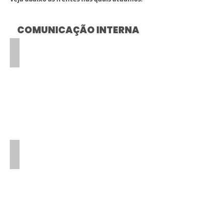
COMUNICAÇÃO INTERNA
Assessment e Análise
•
Avaliação
de
Clima
Organizacional
•
Pesquisa
de
Satisfação
dos
Colaboradores
Planejamento
•
Planejamento
da
Comunicação
Interna
•
Planejamento
de
Eventos
Corporativos