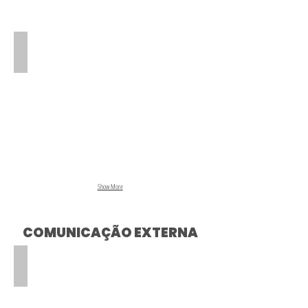
Estratégia
•
Desenvolvimento
de
Estratégias
de
Comunicação
•
Alinhamento
Estratégico
com
Objetivos
Corporativos
Show More
COMUNICAÇÃO EXTERNA
Assessment e Análise
•
Análise
de
Dados,
Imagem
e