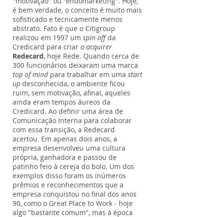
"motivação" ou "endomarketing". Hoje,
é bem verdade, o conceito é muito mais
sofisticado e tecnicamente menos
abstrato. Fato é que o Citigroup
realizou em 1997 um
spin off
da
Credicard para criar o
acquirer
Redecard
, hoje Rede. Quando cerca de
300 funcionários deixaram uma marca
top of mind
para trabalhar em uma
start
up
desconhecida, o ambiente ficou
ruim, sem motivação, afinal, aqueles
ainda eram tempos áureos da
Credicard. Ao definir uma área de
Comunicação Interna para colaborar
com essa transição, a Redecard
acertou. Em apenas dois anos, a
empresa desenvolveu uma cultura
própria, ganhadora e passou de
patinho feio à cereja do bolo. Um dos
exemplos disso foram os inúmeros
prêmios e reconhecimentos que a
empresa conquistou no final dos anos
90, como o Great Place to Work - hoje
algo "bastante comum", mas à época